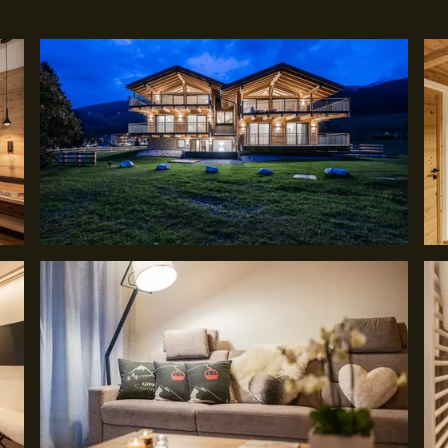
DE
IT
EN
+39 348 444