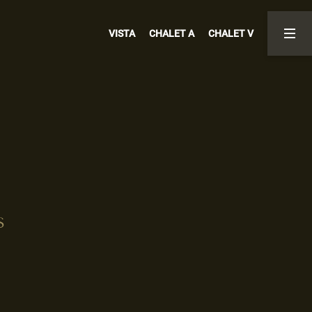
VISTA
CHALET A
CHALET V
02
03
Chalet A
Chalet V
Zum Chalet
Zum Chalet
S