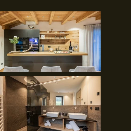
ANFRAGE
BUCHUNG
9254
info@
vista-chalets.
it